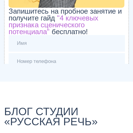
скороговорок
24.01.2026
Как научиться рисовать карандашом с
нуля: С чего начать?
24.01.2026