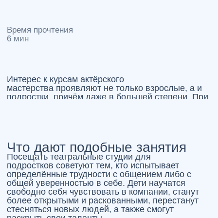
раскрепощённости. Ребёнок перестанет бояться
публичных выступлений – этим, кстати, страдают
практически все, включая и взрослых. Возможно,
что подросток не станет профессиональным
актёром, но навыки, которые он получит в
студии, обязательно помогут в жизни. Хотя, кто
знает, может быть именно в вашей семье растёт
будущая звезда театров и кино?
Важная особенность
Занимаясь в студии, подросток будет
подвергаться той или иной критике – не следует
этого бояться, поскольку она вырабатывает
более требовательное отношение к себе. Многие
взрослые боятся критиковать детей, считая это
неправильным педагогическим подходом. Это
ошибочное мнение. Уместная критика со стороны
профессионального преподавателя – это
естественный процесс обучения и подростки
начнут воспринимать её не как обиду, а как
руководство к действию.
Также
занятия в театральных
студиях
помогут развить такие
навыки:
Фантазия и импровизация;
Дикция и культура речи;
Индивидуальность и независимость;
Коммуникабельность в знакомствах и
общении;
Творческое начало.