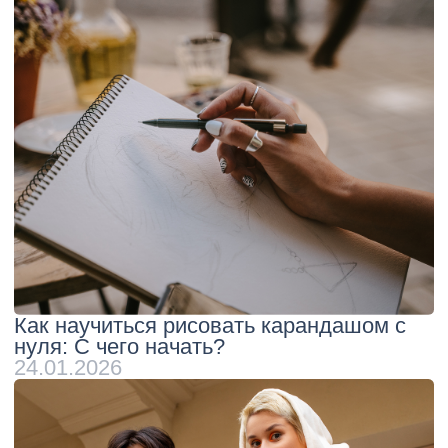
Навигация
Контакты
О центре
г. Моосква, ул. Архитектора
Блог
Власова, 6
Родителям
+7 495 374 777 1
Фотогалерея
rusrech@gmail.com
Педагоги
Оплата
Контакты
Документы
Политика конфиденциальности
Согласие
Публичная оферта
Сведения об образовательной
организации
Версия для слабовидящих
© 2016-2026 Русская Речь. Все права защищены