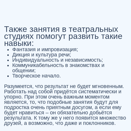
Запишитесь на пробное занятие и
получите гайд
"4 ключевых
признака сценического
потенциала"
бесплатно!
Я даю
согласие
на обработку персональных данных в
соответствии с
Политикой
в отношении обработки
персональных данных
СКАЧАТЬ ГАЙД БЕСПЛАТНО
БЛОГ СТУДИИ
«РУССКАЯ РЕЧЬ»
24.01.2026