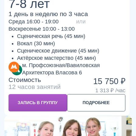
НАШИ
ПРЕИМУЩЕСТВА
С 2009 года — системное театральное
образование
Студия работает более 15 лет и выстроила
собственную методику обучения сценической речи
и актёрскому мастерству, проверенную временем и
результатами учеников.
Видим каждого ребёнка
Мы работаем не «по шаблону», а учитываем
характер, темперамент и уровень подготовки —
помогаем раскрыться постепенно и без давления.