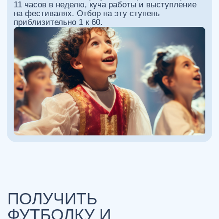
Обогатит и насытит их духовные
потребности
Повысит творческую активность
Раскрепостит ребятишек
физически и эмоционально
Увеличит уровень
самоуверенности
Выполнит пробуждение
эстетических чувств