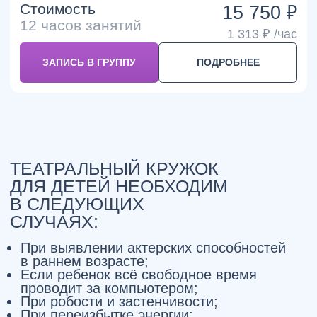
МОЖЕМ ВАМ ПОМОЧЬ?
Оставьте свои данные и
мы с Вами свяжемся
ОТПРАВИТЬ
Навигация
Контакты
О центре
г. Моосква, ул. Архитектора
Блог
Власова, 6
Родителям
+7 495 374 777 1
Фотогалерея
rusrech@gmail.com
Педагоги
Оплата
Контакты
Документы
Политика конфиденциальности
Согласие
Публичная оферта