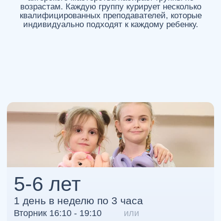
Сценическое движение (45 мин)
Актёрское мастерство (45 мин)
м. Профсоюзная/Вавиловская
Архитектора Власова 6
Стоимость
15 750 ₽
12 часов занятий
1 313 ₽ /час
ЗАПИСЬ В ГРУППУ
ПОДРОБНЕЕ
ТЕАТРАЛЬНЫЙ КРУЖОК
ДЛЯ ДЕТЕЙ НЕОБХОДИМ
В СЛЕДУЮЩИХ
СЛУЧАЯХ:
При выявлении актерских способностей
в раннем возрасте;
Если ребенок всё свободное время
проводит за компьютером;
При робости и застенчивости;
При переизбытке энергии;
При эмоциональных перепадах.