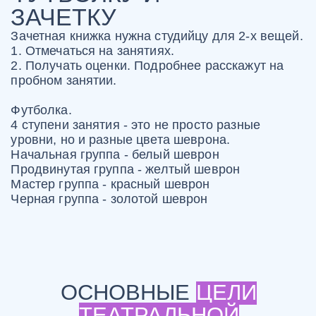
Разовьет коммуникабельность,
фантазию, внимание и
воображение
Детская театральная школа
обучит актерской технике
Театральная студия для детей и подростков
позволяет раскрыться ребенку, благодаря
ненавязчивому игровому процессу, в ходе которого
происходит обучение. Наша детская студия
актерского мастерства набирает группы по
возрастам. Каждую группу курирует несколько
квалифицированных преподавателей, которые
индивидуально подходят к каждому ребенку.