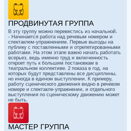
11 часов в неделю, куча работы и выступление
на фестивалях. Отбор на эту ступень
приблизительно 1 к 60.
ПОЛУЧИТЬ
ФУТБОЛКУ И
ЗАЧЕТКУ
Зачетная книжка нужна студийцу для 2-х вещей.
1. Отмечаться на занятиях.
2. Получать оценки. Подробнее расскажут на
пробном занятии.
Футболка.
4 ступени занятия - это не просто разные