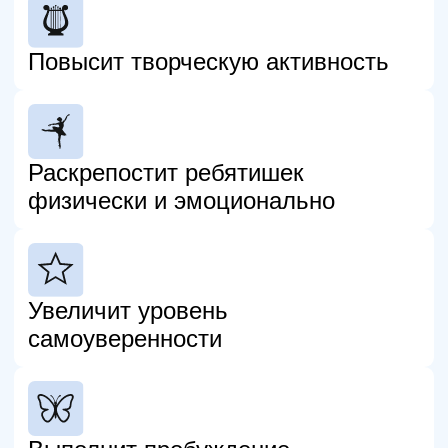
7-8 лет
1 день в неделю по 3 часа
Среда 16:00 - 19:00
или
Воскресенье 10:00 - 13:00
Сценическая речь (45 мин)
Вокал (30 мин)
Сценическое движение (45 мин)
Актёрское мастерство (45 мин)
м. Профсоюзная/Вавиловская
Архитектора Власова 6
Стоимость
15 750 ₽
12 часов занятий
1 313 ₽ /час
ЗАПИСЬ В ГРУППУ
ПОДРОБНЕЕ
9-11 лет
1 день в неделю по 3 часа
Четверг 16:00 - 19:00
или