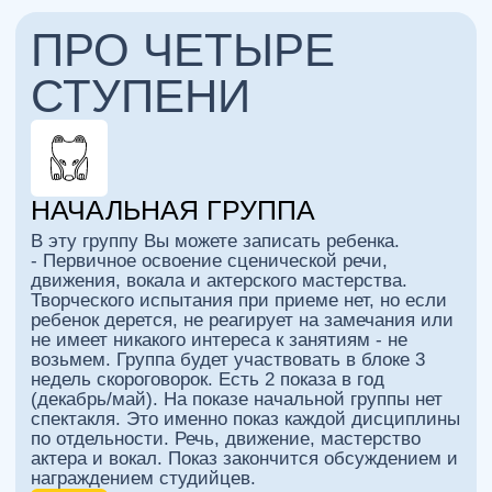
но иногда в едином выступлении. К примеру,
работу сценического движения видно в речевом
номере и спектакле-упражнении, и отдельного
выступления по сценическому движению может
не быть.
МАСТЕР ГРУППА
В эту группу можно перевестись из продвинутой.
- Большие часовые спектакли и в два раза
больше занятий. Интересы детей начинают
преломляться в сторону театра. Спектакли
входят в репертуар студии и регулярно играются
в студии. Группа активно участвует в
театральных фестивалях и ездит с гастролями
по разным городам. Много самостоятельной
домашней работы и значительно большая
ответственность перед коллективом.
ЧЕРНАЯ ГРУППА
В эту группу можно перевестись из мастер
группы, написав письмо с объяснением причин
такого желания.
- Главная задача - показать студийцу, что такое
профессия актера на самом деле. Если, увидев
правду, ребенок принимает правила игры, то
новая задача - поступить в театральный ВУЗ
или, в редких случаях, продолжить работу в
любительском театре уже во взрослом возрасте.