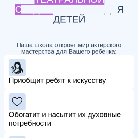
5-6 лет
1 день в неделю по 3 часа
Вторник 16:10 - 19:10
или
Суббота 10:00 - 13:00
Сценическая речь (45 мин)
Вокал (30 мин)
Сценическое движение (45 мин)
Актёрское мастерство (45 мин)
м. Профсоюзная/Вавиловская
Архитектора Власова 6
Стоимость
15 750 ₽
12 часов занятий
1 313 ₽ /час
ЗАПИСЬ В ГРУППУ
ПОДРОБНЕЕ