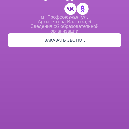
ТЕАТРАЛЬНАЯ
СТУДИЯ ДЛЯ ДЕТЕЙ
Детство является тем временем, когда человек
воспринимает всё быстро и обучается с высокой
эффективностью. Поэтому многие психологи считают,
что театральная школа для детей — неотъемлемый
атрибут нормального развития человека. Она позволяет
выявить и использовать навыки в повседневной
взрослой жизни, а также выявить настоящих будущих
актёров, которые в дальнейшем пойдут в данном
направлении.