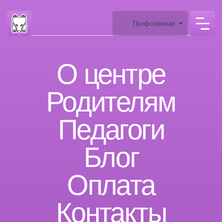
Профсоюзная
О центре
Родителям
Педагоги
Б
лог
Оплата
Контакты
м. Профсоюзная, ул.
Архитектора Власова, 6
Сведения об образовательной
организации
ЗАКАЗАТЬ ЗВОНОК