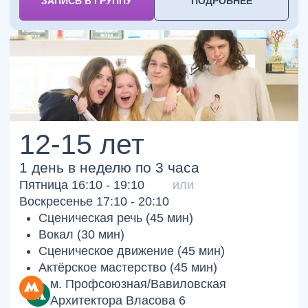
получите гайд
"4 ключевых
признака сценического
потенциала"
бесплатно!
Я даю
согласие
на обработку персональных данных в
соответствии с
Политикой
в отношении обработки
персональных данных
СКАЧАТЬ ГАЙД БЕСПЛАТНО
ОСТАЛИСЬ ВОПРОСЫ ИЛИ