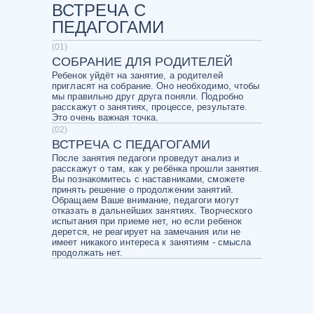
ВСТРЕЧА С
ПЕДАГОГАМИ
(01)
НАЧАЛЬНАЯ ГРУППА
СОБРАНИЕ ДЛЯ РОДИТЕЛЕЙ
В эту группу Вы можете записать ребенка.
- Первичное освоение сценической речи,
Ребенок уйдёт на занятие, а родителей
движения, вокала и актерского мастерства.
пригласят на собрание. Оно необходимо, чтобы
Творческого испытания при приеме нет, но если
мы правильно друг друга поняли. Подробно
ребенок дерется, не реагирует на замечания или
расскажут о занятиях, процессе, результате.
не имеет никакого интереса к занятиям - не
Это очень важная точка.
возьмем. Группа будет участвовать в блоке 3
недель скороговорок. Есть 2 показа в год
(02)
(декабрь/май). На показе начальной группы нет
ВСТРЕЧА С ПЕДАГОГАМИ
спектакля. Это именно показ каждой дисциплины
по отдельности. Речь, движение, мастерство
После занятия педагоги проведут анализ и
актера и вокал. Показ закончится обсуждением и
расскажут о там, как у ребёнка прошли занятия.
награждением студийцев.
Вы познакомитесь с наставниками, сможете
принять решение о продолжении занятий.
Обращаем Ваше внимание, педагоги могут
отказать в дальнейших занятиях. Творческого
ПРОДВИНУТАЯ ГРУППА
испытания при приеме нет, но если ребенок
дерется, не реагирует на замечания или не
В эту группу можно перевестись из начальной.
имеет никакого интереса к занятиям - смысла
- Начинается работа над речевым номером и
спектаклем-упражнением. Первые выходы на
продолжать нет.
публику с поставленными и отрепетированными
работами. На этом этапе важно начать работать
всерьез, ведь именно труд и включенность
откроет путь к большим постановкам в
театральном коллективе. 2 показа в год, на
которых будут представлены все дисциплины,