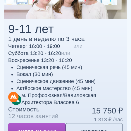
Учимся через действие
Занятия проходят в игровой и практической форме:
упражнения, импровизации, сценические этюды —
дети не слушают теорию, а проживают её.
Возраст — не формальность, а методика
Группы формируются по возрасту, чтобы программа
соответствовала этапу развития ребёнка и давала
максимальный результат.
Среда, в которой хочется расти
Мы создаём атмосферу уважения, поддержки и
творчества — здесь ребёнок чувствует себя
безопасно и уверенно.
4 ПРИЗНАКА АКТЕРСКИХ
ДАННЫХ!
Запишитесь на пробное занятие и