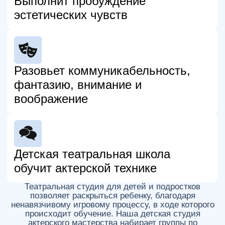
Суббота 13:20 - 16:20
или
Воскресенье 13:20 - 16:20
Сценическая речь (45 мин)
Вокал (30 мин)
Сценическое движение (45 мин)
Актёрское мастерство (45 мин)
м. Профсоюзная/Вавиловская
Архитектора Власова 6
Стоимость
15 750 ₽
12 часов занятий
1 313 ₽ /час
ЗАПИСЬ В ГРУППУ
ПОДРОБНЕЕ
12-15 лет
1 день в неделю по 3 часа
Пятница 16:10 - 19:10
или
Воскресенье 17:10 - 20:10
Сценическая речь (45 мин)
Вокал (30 мин)