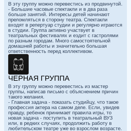
уровни, но и разные цвета шеврона.
Начальная группа - белый шеврон
Продвинутая группа - желтый шеврон
Мастер группа - красный шеврон
Черная группа - золотой шеврон
ОСНОВНЫЕ
ЦЕЛИ
ТЕАТРАЛЬНОЙ
СТУДИИ
И ШКОЛЫ ДЛЯ
ДЕТЕЙ
Наша школа откроет мир актерского
мастерства для Вашего ребенка:
Приобщит ребят к искусству